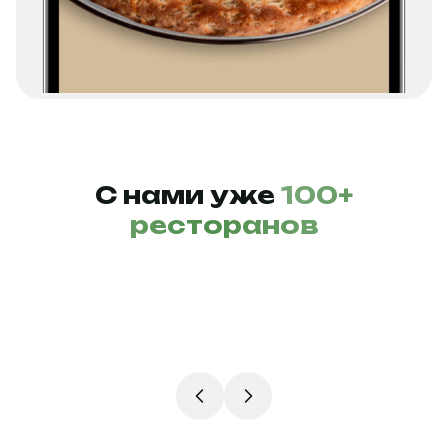
С нами уже
100+
ресторанов
Setberry
Imbirbar
Сайт
IOS & Android
Сайт
IOS & Android