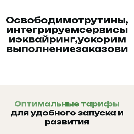
Освободим
от
рутины,
интегрируем
сервисы
и
эквайринг,
ускорим
выполнение
заказов
и
повысим
счастье
клиентов
Оптимальные тарифы
для удобного запуска и
развития